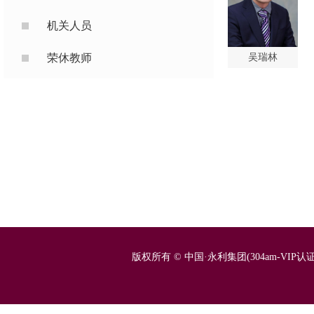
机关人员
荣休教师
吴瑞林
版权所有 © 中国·永利集团(304am-VIP认证)