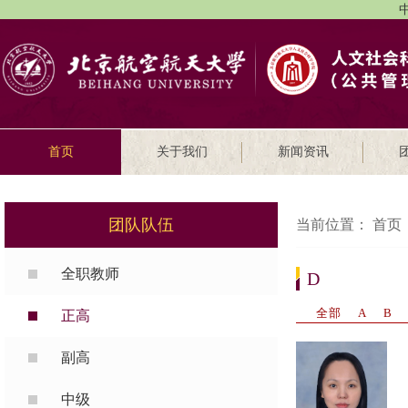
中
首页
关于我们
新闻资讯
团队队伍
当前位置：
首页
全职教师
D
全部
A
B
正高
副高
中级