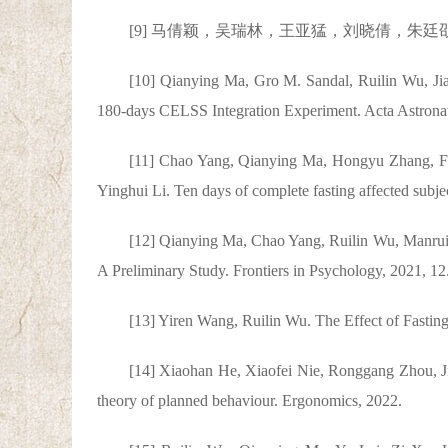
[9] 马倩颖，吴瑞林，王亚猛，刘晓倩，朱廷劭，
[10] Qianying Ma, Gro M. Sandal, Ruilin Wu, Jia
180-days CELSS Integration Experiment. Acta Astronau
[11] Chao Yang, Qianying Ma, Hongyu Zhang, F
Yinghui Li. Ten days of complete fasting affected subjec
[12] Qianying Ma, Chao Yang, Ruilin Wu, Manrui
A Preliminary Study. Frontiers in Psychology, 2021, 12
[13] Yiren Wang, Ruilin Wu. The Effect of Fasti
[14] Xiaohan He, Xiaofei Nie, Ronggang Zhou, Jiaz
theory of planned behaviour. Ergonomics, 2022.