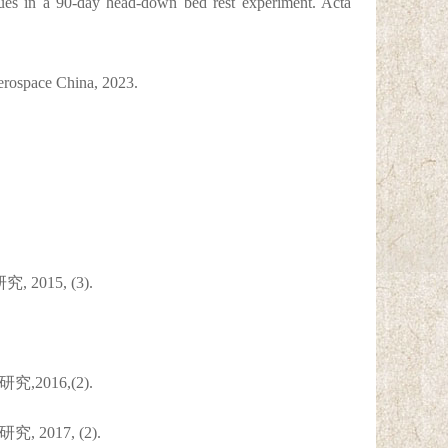
ues in a 90-day head-down bed rest experiment. Acta
erospace China, 2023.
15, (3).
016,(2).
017, (2).