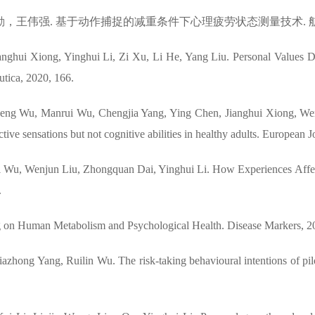
王伟强. 基于动作捕捉的减重条件下心理疲劳状态测量技术. 航天医学
nghui Xiong, Yinghui Li, Zi Xu, Li He, Yang Liu. Personal Values Div
tica, 2020, 166.
eng Wu, Manrui Wu, Chengjia Yang, Ying Chen, Jianghui Xiong, We
tive sensations but not cognitive abilities in healthy adults. European J
 Wu, Wenjun Liu, Zhongquan Dai, Yinghui Li. How Experiences Affec
.
ng on Human Metabolism and Psychological Health. Disease Markers, 2
hong Yang, Ruilin Wu. The risk-taking behavioural intentions of pilot