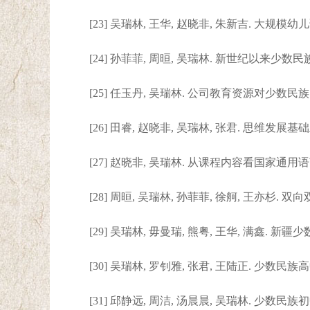
[23] 吴瑞林, 王华, 赵晓非, 朱新吉. 大
[24] 孙菲菲, 周晅, 吴瑞林. 新世纪以来少数民
[25] 任玉丹, 吴瑞林. 公司教育资源对少数民
[26] 田睿, 赵晓非, 吴瑞林, 张君. 思维发展
[27] 赵晓非, 吴瑞林. 从课程内容看国家通用语
[28] 周晅, 吴瑞林, 孙菲菲, 徐舸, 王亦杉.
[29] 吴瑞林, 毋曼瑞, 熊粤, 王华, 满鑫.
[30] 吴瑞林, 罗钊雅, 张君, 王陆正. 少数民族
[31] 邱静远, 周洁, 汤晨晨, 吴瑞林. 少数