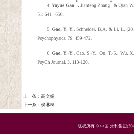
*
*
4.
Yayue Gao
,
Jianfeng Zhang
& Qian Wan
51: 641– 650.
5.
Gao, Y.-Y.,
Schneider, B.A. & Li, L. (2017
Psychophysics,
79, 459-472.
6.
Gao, Y.-Y.,
Cao, S.-Y., Qu, T.-S., Wu, X.-
PsyCh Journal,
3, 113-120.
上一条：高文娟
下一条：侯琳琳
版权所有 © 中国·永利集团(304a