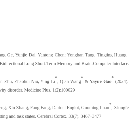
ng Ge, Yunjie Dai, Yantong Chen; Yonghan Tang, Tingting Huang,
Bidirectional Long Short-Term Memory and Brain-Computer Interface
*
*
*
an Zhu, Zhaohui Niu, Ying Li
, Qian Wang
&
Yayue Gao
(2024). 
vity disorder.
Medicine Plus
, 1(2):100029
*
Teng, Xin Zhang, Fang Fang, Dario J Englot, Guoming Luan
, Xiongf
ting and task states.
Cerebral Cortex,
33(7), 3467–3477.