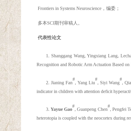
Frontiers in Systems Neuroscience，编委；
多本SCI期刊审稿人。
代表性论文
1. Shanggang Wang, Yingxiang Lang, Lecha
Recognition and Robotic Arm Actuation Based on 
#
#
#
2. Jianing Fan
, Yang Liu
, Siyi Wang
, Qi
indicator in children with attention deficit hyperacti
#
#
3.
Yayue Gao
, Guanpeng Chen
, Pengfei 
heterotopia is coupled with the neocortex during res