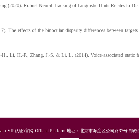
g (2020). Robust Neural Tracking of Linguistic Units Relates to Dis
). The effects of the binocular disparity differences between target
H., Li, H.-F., Zhang, J.-S. & Li, L. (2014). Voice-associated static 
m-VIP认证)官网-Official Platform 地址：北京市海淀区公司路37号 邮政编