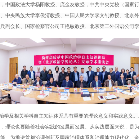
授
，
中国政法大学杨阳教授、庞金友教授
，
中共中央党校（国家
授
、
中央民族大学李俊清教授
、
中国人民大学李文钊教授、
北京
吴兵
副会长
、国家检察官公司王艳敏教授、北京第二外国语公司
治学及相关学科自主知识体系具有重要的理论意义和实践意义。
程，理论也要随着社会实践的发展而发展。从实践层面来说，是
功能，
为推进首都治理创新及国家治理体系和治理能力现代化，