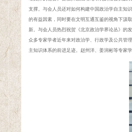
支撑。
与会人员还对如何构建中国政治学自主知
的有益因素，同时
要在文明互通互鉴的视角下
汲
新。
与会人员
热烈祝贺《北京政治学界论丛》
的
众多
专家学者近年来对政治学
、
行政学及公共管
主知识体系的前进足迹。
赵州洋、姜润彬
等专家