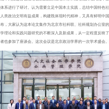
识体系进行了研讨。认为需要立足中国本土实践，
总结中国特色
取
人类政治文明有益成果，构建既体现时代精神，又具有鲜明
中
发布
，
大家认为这本论文集作为
北京市社科联
、
社科规划办公室
理学
理论和实践问题
研究的
不断深入
及新成果
，
从一定程度反映
学者也参加了座谈会
。
这次会议是北京政治学界的一次学术盛会