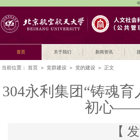
中
首页
关于我们
新闻资讯
当前位置：
首页
党群建设
党的建设
正文
>
>
>
​304永利集团“铸魂
初心—
【 发