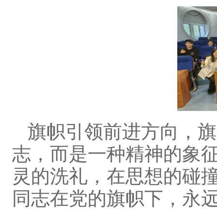
旗帜引领前进方向，旗
志，而是一种精神的象
灵的洗礼，在思想的碰
同志在党的旗帜下，永