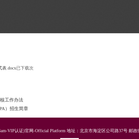
.docx
已下载
次
考核工作办法
PA）招生简章
m-VIP认证)官网-Official Platform 地址：北京市海淀区公司路37号 邮政编