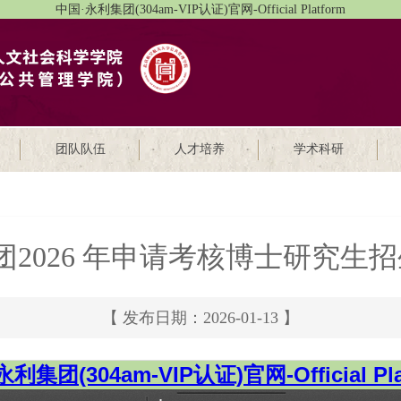
中国·永利集团(304am-VIP认证)官网-Official Platform
团队队伍
人才培养
学术科研
集团2026 年申请考核博士研究生
【 发布日期：2026-01-13 】