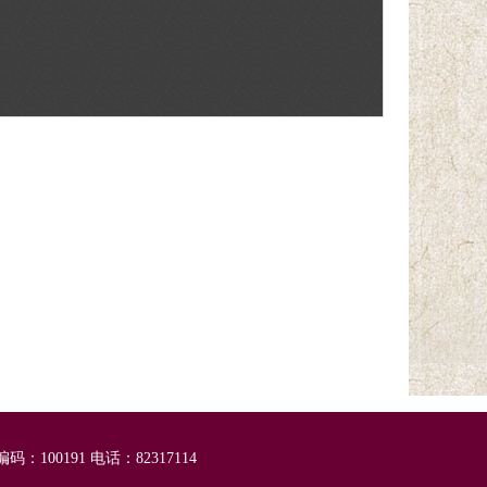
码：100191 电话：82317114