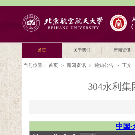
首页
关于我们
新闻资讯
当前位置：
首页
新闻资讯
通知公告
正文
>
>
>
304永利